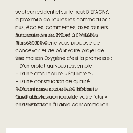
secteur résidentiel sur le haut D’EPAGNY,
à proximité de toutes les commodités :
bus, écoles, commerces, axes routiers.
Autoroute Annecy Nord à 5 minutes
Sur ce terrain de 593 m² à EPAGNY,
Prix : 380000 €.
Maisons Oxygène vous propose de
concevoir et de bâtir votre projet de
vie.
Une maison Oxygène c’est la promesse :
– D’un projet qui vous ressemble
– D’une architecture « Équilibrée »
– D’une construction de qualité
– D’une maison labellisée NF Haute
Rencontrons-nous pour élaborer
Qualité Environnementale
ensemble les contours de votre futur «
– D’une maison à faible consommation
chez vous ».
énergétique
– D’engagements précis et clairs
– D’un accompagnement à toutes les