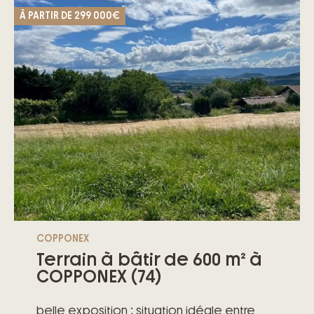
étapes de votre projet
À PARTIR DE
299 000€
– Des garanties exclusives du contrat de
construction de maison individuelle
COPPONEX
Terrain à bâtir de 600 m² à
COPPONEX (74)
belle exposition ; situation idéale entre