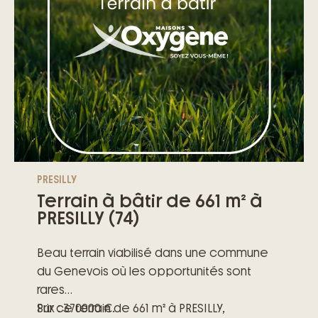
PRESILLY
Terrain à bâtir de 661 m² à
PRESILLY (74)
Beau terrain viabilisé dans une commune
du Genevois où les opportunités sont
rares
Prix : 370000 €.
Sur ce terrain de 661 m² à PRESILLY,