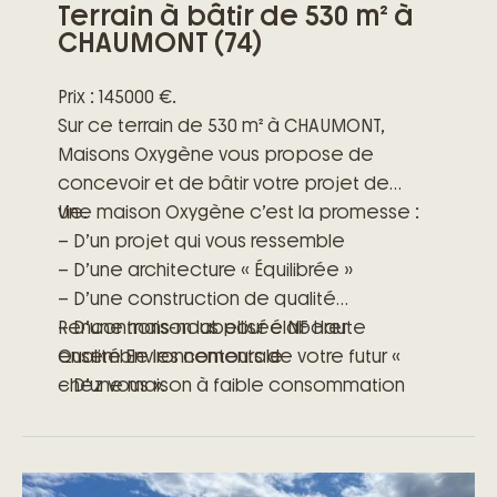
Terrain à bâtir de 530 m² à
CHAUMONT (74)
Prix : 145000 €.
Sur ce terrain de 530 m² à CHAUMONT,
Maisons Oxygène vous propose de
concevoir et de bâtir votre projet de
vie.
Une maison Oxygène c’est la promesse :
– D’un projet qui vous ressemble
– D’une architecture « Équilibrée »
– D’une construction de qualité
– D’une maison labellisée NF Haute
Rencontrons-nous pour élaborer
Qualité Environnementale
ensemble les contours de votre futur «
– D’une maison à faible consommation
chez vous ».
énergétique
– D’engagements précis et clairs
– D’un accompagnement à toutes les