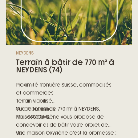
NEYDENS
Terrain à bâtir de 770 m² à
NEYDENS (74)
Proximité frontière Suisse, commodités
et commerces
Terrain viabilisé
Vue montagnes
Sur ce terrain de 770 m² à NEYDENS,
Prix : 360000 €.
Maisons Oxygène vous propose de
concevoir et de bâtir votre projet de
vie.
Une maison Oxygène c’est la promesse :