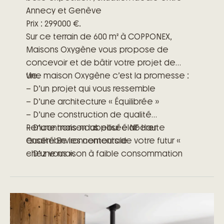
Annecy et Genève
Prix : 299000 €.
Sur ce terrain de 600 m² à COPPONEX,
Maisons Oxygène vous propose de
concevoir et de bâtir votre projet de
vie.
Une maison Oxygène c’est la promesse :
– D’un projet qui vous ressemble
– D’une architecture « Équilibrée »
– D’une construction de qualité
– D’une maison labellisée NF Haute
Rencontrons-nous pour élaborer
Qualité Environnementale
ensemble les contours de votre futur «
– D’une maison à faible consommation
chez vous ».
énergétique
– D’engagements précis et clairs
– D’un accompagnement à toutes les
étapes de votre projet
– Des garanties exclusives du contrat de