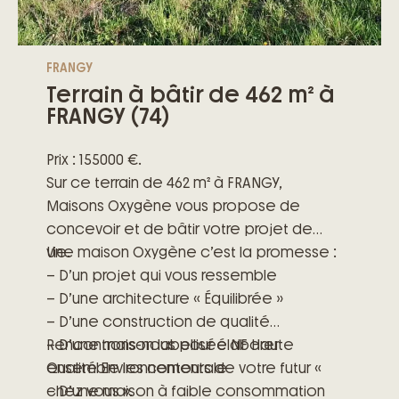
FRANGY
Terrain à bâtir de 462 m² à
FRANGY (74)
Prix : 155000 €.
Sur ce terrain de 462 m² à FRANGY,
Maisons Oxygène vous propose de
concevoir et de bâtir votre projet de
vie.
Une maison Oxygène c’est la promesse :
– D’un projet qui vous ressemble
– D’une architecture « Équilibrée »
– D’une construction de qualité
– D’une maison labellisée NF Haute
Rencontrons-nous pour élaborer
Qualité Environnementale
ensemble les contours de votre futur «
– D’une maison à faible consommation
chez vous ».