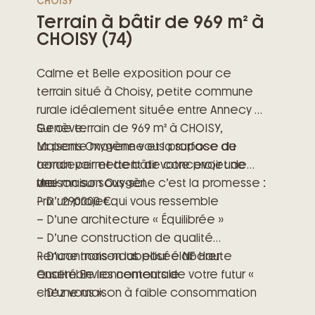
CHOISY
Terrain à bâtir de 969 m² à
CHOISY (74)
Calme et Belle exposition pour ce
terrain situé à Choisy, petite commune
rurale idéalement située entre Annecy et
Genève.
Sur ce terrain de 969 m² à CHOISY,
La pente moyenne et la surface du
Maisons Oxygène vous propose de
terrain permettent de concevoir une
concevoir et de bâtir votre projet de
maison sur sous-sol.
vie.
Une maison Oxygène c’est la promesse :
Prix : 290000 €.
– D’un projet qui vous ressemble
– D’une architecture « Équilibrée »
– D’une construction de qualité
– D’une maison labellisée NF Haute
Rencontrons-nous pour élaborer
Qualité Environnementale
ensemble les contours de votre futur «
– D’une maison à faible consommation
chez vous ».
énergétique