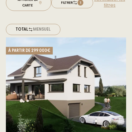
FILTRER
1
filtres
CARTE
TOTAL
MENSUEL
À PARTIR DE
299 000€