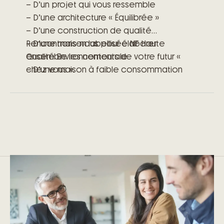
– D’un projet qui vous ressemble
– D’une architecture « Équilibrée »
– D’une construction de qualité
– D’une maison labellisée NF Haute
Rencontrons-nous pour élaborer
Qualité Environnementale
ensemble les contours de votre futur «
– D’une maison à faible consommation
chez vous ».
énergétique
– D’engagements précis et clairs
– D’un accompagnement à toutes les
étapes de votre projet
– Des garanties exclusives du contrat de
construction de maison individuelle