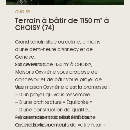
CHOISY
Terrain à bâtir de 1150 m² à
CHOISY (74)
Grand terrain situé au calme, à moins
d’une demi-heure d’Annecy et de
Genève
Prix : 299000 €.
Sur ce terrain de 1150 m² à CHOISY,
Maisons Oxygène vous propose de
concevoir et de bâtir votre projet de
vie.
Une maison Oxygène c’est la promesse :
– D’un projet qui vous ressemble
– D’une architecture « Équilibrée »
– D’une construction de qualité
– D’une maison labellisée NF Haute
Rencontrons-nous pour élaborer
Qualité Environnementale
ensemble les contours de votre futur «