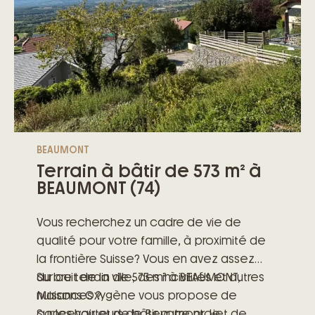
BEAUMONT
Terrain à bâtir de 573 m² à
BEAUMONT (74)
Vous recherchez un cadre de vie de
qualité pour votre famille, à proximité de
la frontière Suisse? Vous en avez assez
du bruit de la ville, des incivilités et autres
Sur ce terrain de 573 m² à BEAUMONT,
nuisances ?
Maisons Oxygène vous propose de
Sur les hauteurs de Beaumont, le
concevoir et de bâtir votre projet de