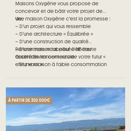
Maisons Oxygène vous propose de
concevoir et de bâtir votre projet de
vie.
Une maison Oxygène c’est la promesse :
– D’un projet qui vous ressemble
– D’une architecture « Équilibrée »
– D’une construction de qualité
– D’une maison labellisée NF Haute
Rencontrons-nous pour élaborer
Qualité Environnementale
ensemble les contours de votre futur «
– D’une maison à faible consommation
chez vous ».
énergétique
– D’engagements précis et clairs
– D’un accompagnement à toutes les
étapes de votre projet
À PARTIR DE
350 000€
– Des garanties exclusives du contrat de
construction de maison individuelle