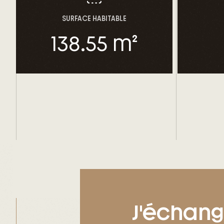
SURFACE HABITABLE
138
.55 m²
J'échan