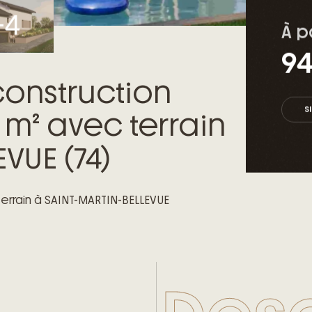
À p
94
construction
S
 m² avec terrain
VUE (74)
terrain à SAINT-MARTIN-BELLEVUE