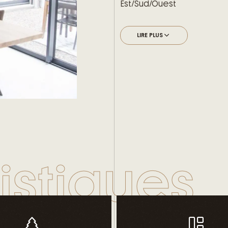
Est/Sud/Ouest
– D’une suite parentale situ
– De larges baies vitrées tr
LIRE PLUS
– D’un espace nuit à l’ét
mezzanine/bureau en mon
– D’une salle de bains fami
– D’un grand garage en sou
véhicules et disposer de
Les atouts d’une concepti
– L’accompagnement et le
individuelle
– Le chauffage via pompe 
istiques
confort et des économies
– La domotique permettant
– Les bienfaits d’une lum
faible émission de gaz à e
– La mise en œuvre de nos