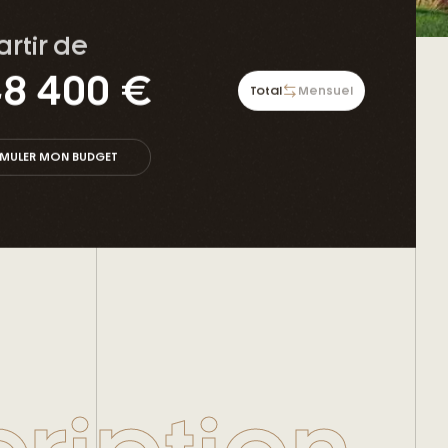
artir de
8 400 €
Total
Mensuel
IMULER MON BUDGET