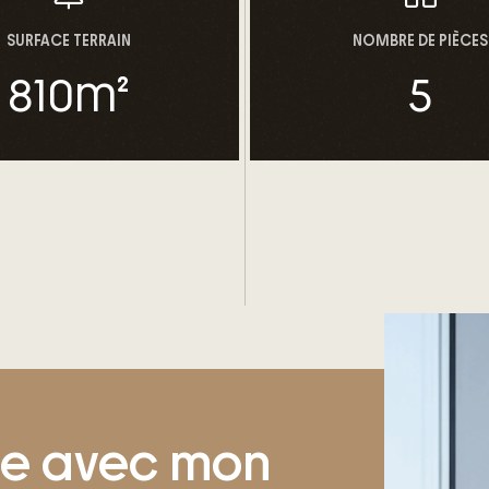
Bénéficiez d’une maison O
Environnementale qui fait
SURFACE TERRAIN
NOMBRE DE PIÈCES
énergétique ainsi qu’à vot
810
m²
5
Pour élaborer ensemble les
contactez-moi au 04 50 01 2
Alain, des Maisons Oxygèn
ge avec mon