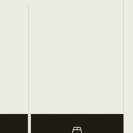
é sur le rez de jardin
aversantes laissant entrer la luminosité naturelle
age avec 2 grandes chambres et un bel espace
tée d’escalier
liale
s-sol & cave de plus de 73 m² pour abriter vos
 rangement supplémentaire.
on Maisons Oxygène sont :
s garanties du contrat de construction de maison
à chaleur air/eau garantissant un haut niveau de
 d’énergie
 de piloter à distance l’habitation
inosité naturelle avec une performance thermique à
ffet de serre
 artisans locaux