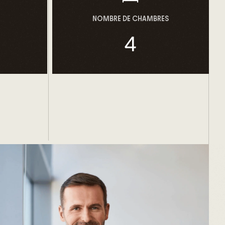
xygène, labellisée NF Habitat Haute Qualité
 du bien à la planète, à votre consommation
NOMBRE DE CHAMBRES
re bien-être.
4
 contours de votre futur « chez-vous »,
1 21.
e.