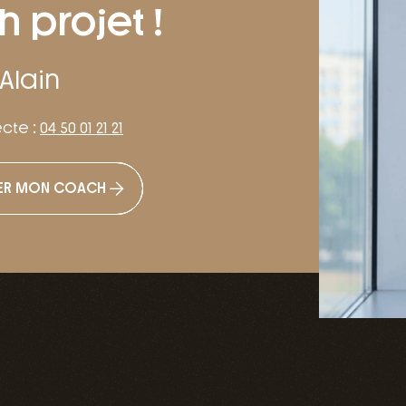
 projet !
Alain
ecte :
04 50 01 21 21
ER MON COACH