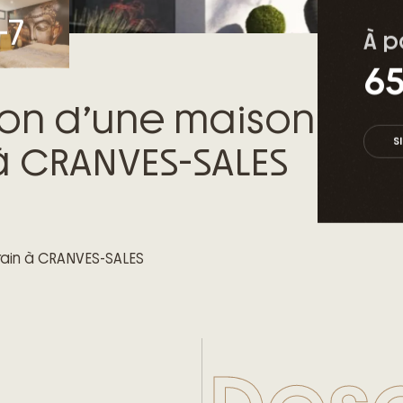
À p
65
ion d’une maison
S
 à CRANVES-SALES
rain à CRANVES-SALES