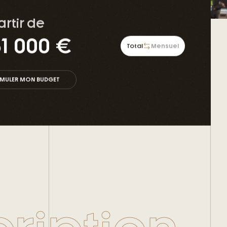
artir de
1 000 €
Total
Mensuel
IMULER MON BUDGET