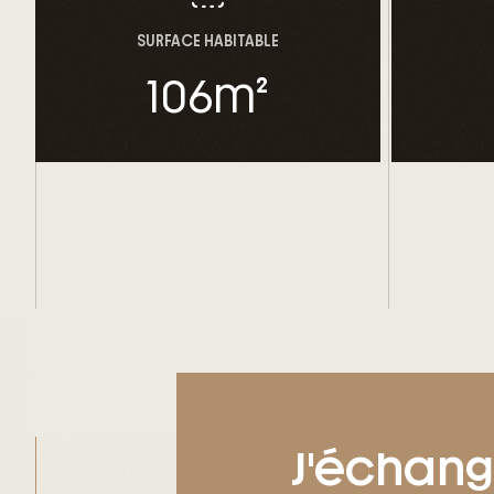
SURFACE HABITABLE
106
m²
J'échan