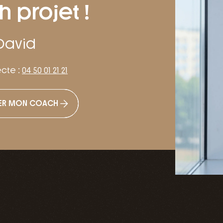
 projet !
David
ecte :
04 50 01 21 21
ER MON COACH