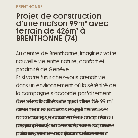
BRENTHONNE
Projet de construction
d’une maison 99m² avec
terrain de 426m² à
BRENTHONNE (74)
Au centre de Brenthonne, imaginez votre
nouvelle vie entre nature, confort et
proximité de Genève
Et si votre futur chez-vous prenait vie
dans un environnement où la sérénité de
la campagne s’accorde parfaitement
avec les facilités du quotidien ? À
Cette maison contemporaine de 99 m²
Brenthonne, Maisons Oxygène vous
offre des espaces de vie lumineux et
accompagne dans la réalisation d’un
fonctionnels, parfaitement adaptés aux
projet pensé pour les familles comme
besoins d’aujourd’hui. Répartie sur 4
Implantée sur un terrain de 426 m², cette
pour les primo-accédants, dans un
pièces, elle comprend 3 chambres,
maison profite d’un jardin idéalement