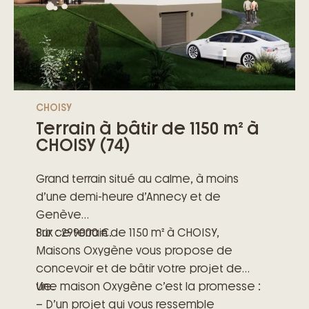
CHOISY
Terrain à bâtir de 1150 m² à
CHOISY (74)
Grand terrain situé au calme, à moins
d’une demi-heure d’Annecy et de
Genève
Prix : 299000 €.
Sur ce terrain de 1150 m² à CHOISY,
Maisons Oxygène vous propose de
concevoir et de bâtir votre projet de
vie.
Une maison Oxygène c’est la promesse :
– D’un projet qui vous ressemble