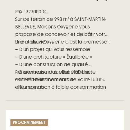
Prix : 323000 €.
Sur ce terrain de 998 m² à SAINT-MARTIN-
BELLEVUE, Maisons Oxygène vous
propose de concevoir et de bâtir votre
projet de vie.
Une maison Oxygène c’est la promesse :
– D’un projet qui vous ressemble
– D’une architecture « Équilibrée »
– D’une construction de qualité
– D’une maison labellisée NF Haute
Rencontrons-nous pour élaborer
Qualité Environnementale
ensemble les contours de votre futur «
– D’une maison à faible consommation
chez vous ».
énergétique
– D’engagements précis et clairs
– D’un accompagnement à toutes les
étapes de votre projet
PROCHAINEMENT
– Des garanties exclusives du contrat de