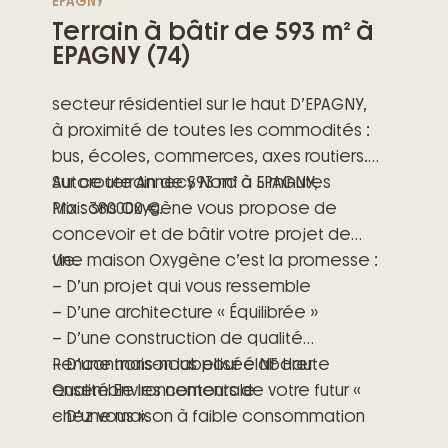
EPAGNY
Terrain à bâtir de 593 m² à
EPAGNY (74)
secteur résidentiel sur le haut D’EPAGNY,
à proximité de toutes les commodités :
bus, écoles, commerces, axes routiers.
Autoroute Annecy Nord à 5 minutes
Sur ce terrain de 593 m² à EPAGNY,
Prix : 380000 €.
Maisons Oxygène vous propose de
concevoir et de bâtir votre projet de
vie.
Une maison Oxygène c’est la promesse :
– D’un projet qui vous ressemble
– D’une architecture « Équilibrée »
– D’une construction de qualité
– D’une maison labellisée NF Haute
Rencontrons-nous pour élaborer
Qualité Environnementale
ensemble les contours de votre futur «
– D’une maison à faible consommation
chez vous ».
énergétique