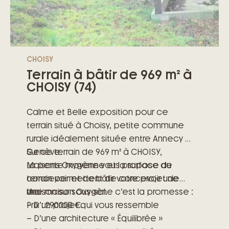
CHOISY
Terrain à bâtir de 969 m² à
CHOISY (74)
Calme et Belle exposition pour ce
terrain situé à Choisy, petite commune
rurale idéalement située entre Annecy et
Genève.
Sur ce terrain de 969 m² à CHOISY,
La pente moyenne et la surface du
Maisons Oxygène vous propose de
terrain permettent de concevoir une
concevoir et de bâtir votre projet de
maison sur sous-sol.
vie.
Une maison Oxygène c’est la promesse :
Prix : 290000 €.
– D’un projet qui vous ressemble
– D’une architecture « Équilibrée »