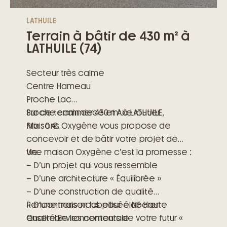
LATHUILE
Terrain à bâtir de 430 m² à
LATHUILE (74)
Secteur très calme
Centre Hameau
Proche Lac
Proche commerce et Axe routier
Sur ce terrain de 430 m² à LATHUILE,
Prix : 0 €.
Maisons Oxygène vous propose de
concevoir et de bâtir votre projet de
vie.
Une maison Oxygène c’est la promesse :
– D’un projet qui vous ressemble
– D’une architecture « Équilibrée »
– D’une construction de qualité
– D’une maison labellisée NF Haute
Rencontrons-nous pour élaborer
Qualité Environnementale
ensemble les contours de votre futur «