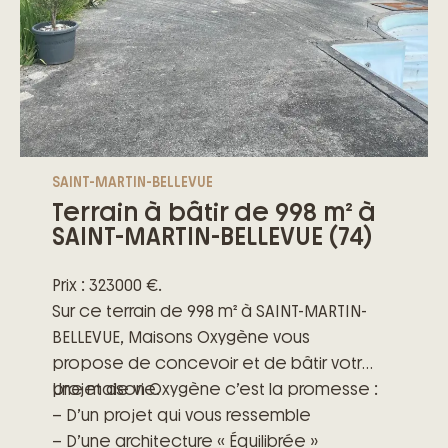
SAINT-MARTIN-BELLEVUE
Terrain à bâtir de 998 m² à
SAINT-MARTIN-BELLEVUE (74)
Prix : 323000 €.
Sur ce terrain de 998 m² à SAINT-MARTIN-
BELLEVUE, Maisons Oxygène vous
propose de concevoir et de bâtir votre
projet de vie.
Une maison Oxygène c’est la promesse :
– D’un projet qui vous ressemble
– D’une architecture « Équilibrée »