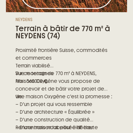
NEYDENS
Terrain à bâtir de 770 m² à
NEYDENS (74)
Proximité frontière Suisse, commodités
et commerces
Terrain viabilisé
Vue montagnes
Sur ce terrain de 770 m² à NEYDENS,
Prix : 360000 €.
Maisons Oxygène vous propose de
concevoir et de bâtir votre projet de
vie.
Une maison Oxygène c’est la promesse :
– D’un projet qui vous ressemble
– D’une architecture « Équilibrée »
– D’une construction de qualité
– D’une maison labellisée NF Haute
Rencontrons-nous pour élaborer