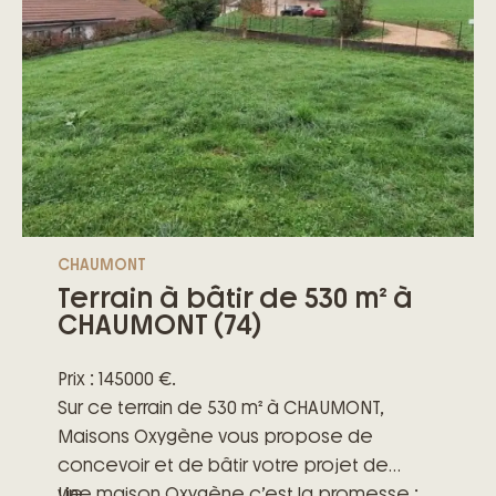
CHAUMONT
Terrain à bâtir de 530 m² à
CHAUMONT (74)
Prix : 145000 €.
Sur ce terrain de 530 m² à CHAUMONT,
Maisons Oxygène vous propose de
concevoir et de bâtir votre projet de
vie.
Une maison Oxygène c’est la promesse :