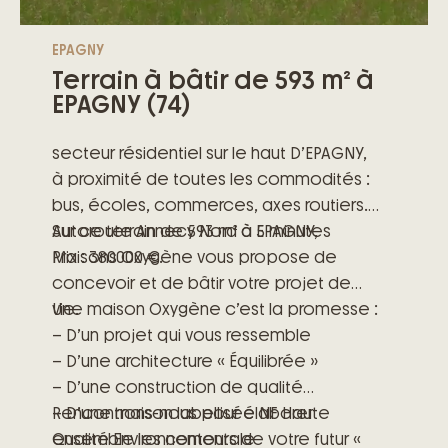
EPAGNY
Terrain à bâtir de 593 m² à
EPAGNY (74)
secteur résidentiel sur le haut D’EPAGNY,
à proximité de toutes les commodités :
bus, écoles, commerces, axes routiers.
Autoroute Annecy Nord à 5 minutes
Sur ce terrain de 593 m² à EPAGNY,
Prix : 380000 €.
Maisons Oxygène vous propose de
concevoir et de bâtir votre projet de
vie.
Une maison Oxygène c’est la promesse :
– D’un projet qui vous ressemble
– D’une architecture « Équilibrée »
– D’une construction de qualité
– D’une maison labellisée NF Haute
Rencontrons-nous pour élaborer
Qualité Environnementale
ensemble les contours de votre futur «