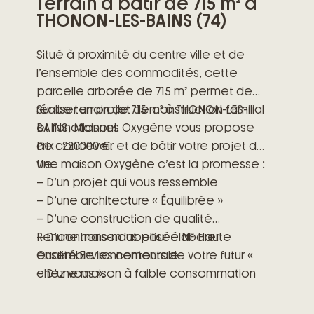
Terrain à bâtir de 715 m² à
THONON-LES-BAINS (74)
Situé à proximité du centre ville et de
l’ensemble des commodités, cette
parcelle arborée de 715 m² permet de
réaliser un projet de construction familial
Sur ce terrain de 715 m² à THONON-LES-
et fonctionnel.
BAINS, Maisons Oxygène vous propose
Prix : 220000 €.
de concevoir et de bâtir votre projet de
vie.
Une maison Oxygène c’est la promesse :
– D’un projet qui vous ressemble
– D’une architecture « Équilibrée »
– D’une construction de qualité
– D’une maison labellisée NF Haute
Rencontrons-nous pour élaborer
Qualité Environnementale
ensemble les contours de votre futur «
– D’une maison à faible consommation
chez vous ».
énergétique
– D’engagements précis et clairs