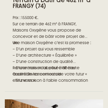
Terrain à bâtir de 462 m² à
FRANGY (74)
Prix : 155000 €.
Sur ce terrain de 462 m² à FRANGY,
Maisons Oxygène vous propose de
concevoir et de bâtir votre projet de
vie.
Une maison Oxygène c’est la promesse :
– D’un projet qui vous ressemble
– D’une architecture « Équilibrée »
– D’une construction de qualité
– D’une maison labellisée NF Haute
Rencontrons-nous pour élaborer
Qualité Environnementale
ensemble les contours de votre futur «
– D’une maison à faible consommation
chez vous ».
énergétique
– D’engagements précis et clairs
– D’un accompagnement à toutes les
étapes de votre projet