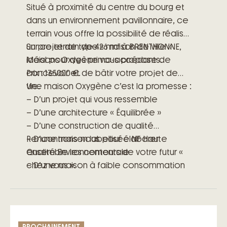
Situé à proximité du centre du bourg et
dans un environnement pavillonnaire, ce
terrain vous offre la possibilité de réaliser
un projet de type « maison de ville »
Sur ce terrain de 426 m² à BRENTHONNE,
idéal pour des primo-accédants.
Maisons Oxygène vous propose de
Prix : 135000 €.
concevoir et de bâtir votre projet de
vie.
Une maison Oxygène c’est la promesse :
– D’un projet qui vous ressemble
– D’une architecture « Équilibrée »
– D’une construction de qualité
– D’une maison labellisée NF Haute
Rencontrons-nous pour élaborer
Qualité Environnementale
ensemble les contours de votre futur «
– D’une maison à faible consommation
chez vous ».
énergétique
– D’engagements précis et clairs
– D’un accompagnement à toutes les
étapes de votre projet