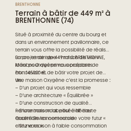
BRENTHONNE
Terrain à bâtir de 449 m² à
BRENTHONNE (74)
Situé à proximité du centre du bourg et
dans un environnement pavillonnaire, ce
terrain vous offre la possibilité de réaliser
un projet de type « maison de ville »
Sur ce terrain de 449 m² à BRENTHONNE,
idéal pour des primo-accédants.
Maisons Oxygène vous propose de
Prix : 145000 €.
concevoir et de bâtir votre projet de
vie.
Une maison Oxygène c’est la promesse :
– D’un projet qui vous ressemble
– D’une architecture « Équilibrée »
– D’une construction de qualité
– D’une maison labellisée NF Haute
Rencontrons-nous pour élaborer
Qualité Environnementale
ensemble les contours de votre futur «
– D’une maison à faible consommation
chez vous ».