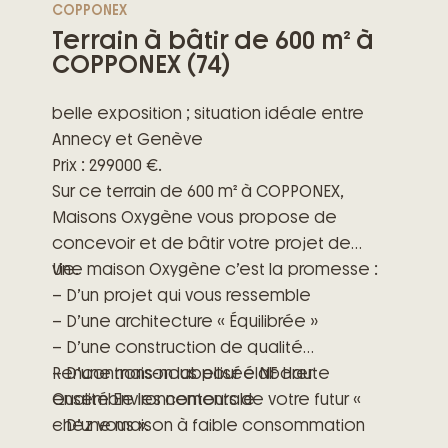
COPPONEX
Terrain à bâtir de 600 m² à
COPPONEX (74)
belle exposition ; situation idéale entre
Annecy et Genève
Prix : 299000 €.
Sur ce terrain de 600 m² à COPPONEX,
Maisons Oxygène vous propose de
concevoir et de bâtir votre projet de
vie.
Une maison Oxygène c’est la promesse :
– D’un projet qui vous ressemble
– D’une architecture « Équilibrée »
– D’une construction de qualité
– D’une maison labellisée NF Haute
Rencontrons-nous pour élaborer
Qualité Environnementale
ensemble les contours de votre futur «
– D’une maison à faible consommation
chez vous ».