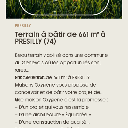
PRESILLY
Terrain à bâtir de 661 m² à
PRESILLY (74)
Beau terrain viabilisé dans une commune
du Genevois où les opportunités sont
rares
Prix : 370000 €.
Sur ce terrain de 661 m² à PRESILLY,
Maisons Oxygène vous propose de
concevoir et de bâtir votre projet de
vie.
Une maison Oxygène c’est la promesse :
– D’un projet qui vous ressemble
– D’une architecture « Équilibrée »
– D’une construction de qualité