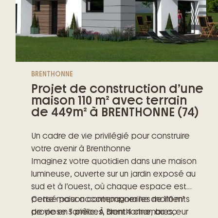
BRENTHONNE
Projet de construction d’une
maison 110 m² avec terrain
de 449m² à BRENTHONNE (74)
Un cadre de vie privilégié pour construire
votre avenir à Brenthonne
Imaginez votre quotidien dans une maison
lumineuse, ouverte sur un jardin exposé au
sud et à l’ouest, où chaque espace est
pensé pour accompagner les moments
Cette maison contemporaine de 110 m²
de vie en famille. À Brenthonne, au cœur
propose 5 pièces, dont 4 chambres,