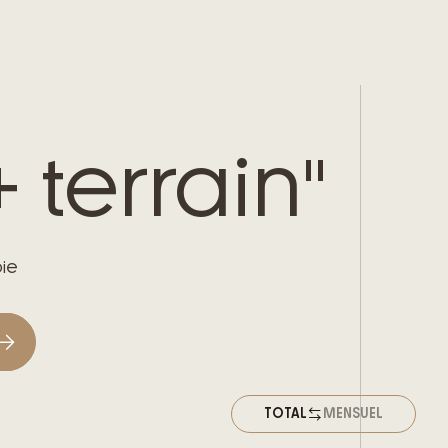
 terrain"
oie
TOTAL
MENSUEL