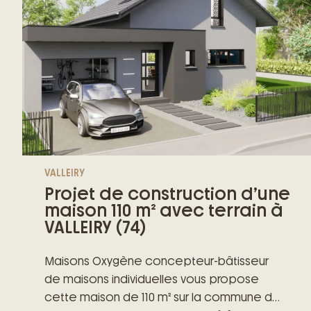
de Maison Individuelle (CCMI).
entre les paysages du Chablais, le lac
Léman et les montagnes environnantes.
VALLEIRY
Projet de construction d’une
maison 110 m² avec terrain à
VALLEIRY (74)
Maisons Oxygène concepteur-bâtisseur
de maisons individuelles vous propose
cette maison de 110 m² sur la commune de