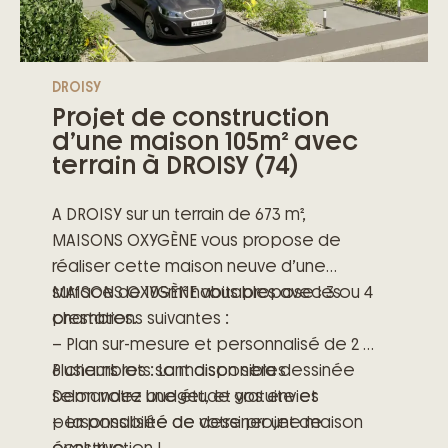
DROISY
Projet de construction
d’une maison 105m² avec
terrain à DROISY (74)
A DROISY sur un terrain de 673 m²,
MAISONS OXYGÈNE vous propose de
réaliser cette maison neuve d’une
surface de 105m² habitables avec 3 ou 4
MAISONS OXYGÈNE vous propose les
chambres.
prestations suivantes :
– Plan sur-mesure et personnalisé de 2 à
6 chambres : La maison sera dessinée
Plusieurs lots sont disponibles
selon votre budget, et vos envies
Demandez une étude gratuite et
– La possibilité de dessiner une maison
personnalisée de votre projet de