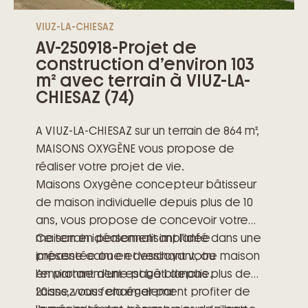
VIUZ-LA-CHIESAZ
AV-250918-Projet de
construction d’environ 103
m² avec terrain à VIUZ-LA-
CHIESAZ (74)
A VIUZ-LA-CHIESAZ sur un terrain de 864 m²,
MAISONS OXYGÈNE vous propose de
réaliser votre projet de vie.
Maisons Oxygène concepteur bâtisseur
de maison individuelle depuis plus de 10
ans, vous propose de concevoir votre
maison en personnalisant l’idée
Ce terrain idéalement implanté dans une
présentée ou en dessinant votre maison
impasse calme et verdoyant, ou
en partant d’une page blanche.
l’environnement est bâti depuis plus de
20ans, vous fera également profiter de
Laissez vous charmer par