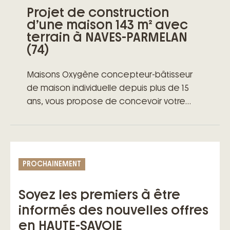
Projet de construction
d’une maison 143 m² avec
terrain à NAVES-PARMELAN
(74)
Maisons Oxygène concepteur-bâtisseur
de maison individuelle depuis plus de 15
ans, vous propose de concevoir votre
projet de vie.
Ce terrain idéalement implanté dans un
emplacement calme et verdoyant vous
fera également profiter de la proximité
PROCHAINEMENT
des commerces, des écoles et des
axes routiers/autoroutiers.
Soyez les premiers à être
Laissez-vous charmer par
informés des nouvelles offres
l’aménagement très astucieux de cette
maison Oxygène dotée :
en HAUTE-SAVOIE