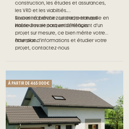
construction, les études et assurances,
les VRD et les viabiltiés.
Restent à prévoir : cuisine, peintures
Si vous recherchez un cadre tranquille en
intérieures et parquet à l’étage.
Haute-Savoie tout en bénéficiant d’un
projet sur mesure, ce bien mérite votre
attention.
Pour plus d’informations et étudier votre
projet, contactez-nous
À PARTIR DE
465 000€