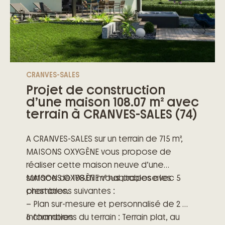
CRANVES-SALES
Projet de construction
d’une maison 108.07 m² avec
terrain à CRANVES-SALES (74)
A CRANVES-SALES sur un terrain de 715 m²,
MAISONS OXYGÈNE vous propose de
réaliser cette maison neuve d’une
surface de 108.07 m² habitables avec 5
MAISONS OXYGÈNE vous propose les
chambres.
prestations suivantes :
– Plan sur-mesure et personnalisé de 2 à
6 chambres
Informations du terrain : Terrain plat, au