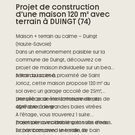
Projet de construction
d’une maison 120 m² avec
terrain à DUINGT (74)
Maison + terrain au calme – Duingt
(Haute-Savoie)
Dans un environnement paisible sur la
commune de Duingt, découvrez ce
projet de maison individuelle sur un beau
terrain au calme.
A 1km du lac et à proximité de Saint
Jorioz, cette maison propose 120 m² au
sol avec un garage accolé de 25m²,
pensée pour être fonctionnelle et
Une pièce de vie lumineuse de plus de
agréable à vivre :
45m² avec de grandes baies vitrées
A l’étage, vous trouverez 1 suite
parentale avec dressing et salle d’eau
Projet personnalisable selon vos envies.
2 chambres avec une salle de bain
Le prix comprend le terrain, la