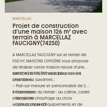
MARCELLAZ
Projet de construction
d’une maison 126 m² avec
terrain à MARCELLAZ
FAUCIGNY(74250)
A MARCELLAZ FAUCIGNY sur un terrain de
1150 m², MAISONS OXYGÈNE vous propose
de réaliser cette maison neuve d’une
surface de 126 m² habitables avec 4
MAISONS OXYGÈNE vous propose les
chambres.
prestations suivantes :
– Plan sur-mesure et personnalisé de 2 à
6 chambres
Informations du terrain : au calme, cadre
– Mode de chauffage au choix
champêtre
– Grands choix d’équipements et de
Le prix comprend: