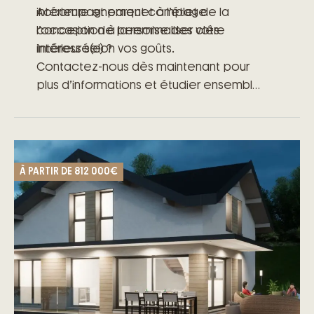
intérieure et parquet à l’étage –
Accompagnement complet de la
l’occasion de personnaliser votre
conception à la remise des clés
intérieur selon vos goûts.
Intéressé(e) ?
Contactez-nous dès maintenant pour
plus d’informations et étudier ensemble
votre projet de vie.
Rendez-vous rapide et sans
engagement.
À PARTIR DE
812 000€