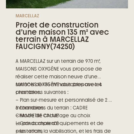
labellisée NF Habitat Haute Qualité
Environnementale qui fait du bien à la
MARCELLAZ
planète, à votre consommation
Projet de construction
énergétique ainsi qu’à votre bien-être.
d’une maison 135 m² avec
terrain à MARCELLAZ
Pour élaborer ensemble les contours de
FAUCIGNY(74250)
votre futur « chez-vous », contactez-moi
au 04 50 01 21 21.
A MARCELLAZ sur un terrain de 970 m²,
MAISONS OXYGÈNE vous propose de
réaliser cette maison neuve d’une
surface de 135 m² habitables avec 4
MAISONS OXYGÈNE vous propose les
chambres.
prestations suivantes :
– Plan sur-mesure et personnalisé de 2 à
6 chambres
Informations du terrain : CADRE
– Mode de chauffage au choix
CHAMPETRE CALME
– Grands choix d’équipements et de
Le prix comprend:
prestations
– Le terrain, la viabilisation, et les frais de