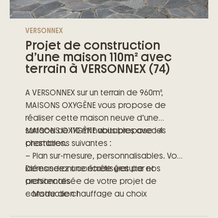
(cuisine, parquets, peinture)
VERSONNEX
Projet de construction
d’une maison 110m² avec
terrain à VERSONNEX (74)
A VERSONNEX sur un terrain de 960m²,
MAISONS OXYGÈNE vous propose de
réaliser cette maison neuve d’une
surface de 110 m² habitables avec 4
MAISONS OXYGÈNE vous propose les
chambres.
prestations suivantes :
– Plan sur-mesure, personnalisables. Vos
idées seront concrétisées par nos
Demandez une étude gratuite et
architectes
personnalisée de votre projet de
– Mode de chauffage au choix
construction !
– Grands choix d’équipements et de