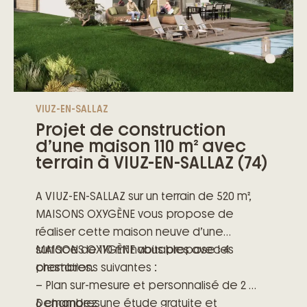
VIUZ-EN-SALLAZ
Projet de construction
d’une maison 110 m² avec
terrain à VIUZ-EN-SALLAZ (74)
A VIUZ-EN-SALLAZ sur un terrain de 520 m²,
MAISONS OXYGÈNE vous propose de
réaliser cette maison neuve d’une
surface de 110 m² habitables avec 4
MAISONS OXYGÈNE vous propose les
chambres.
prestations suivantes :
– Plan sur-mesure et personnalisé de 2 à
6 chambres
Demandez une étude gratuite et