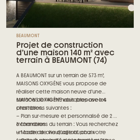
BEAUMONT
Projet de construction
d’une maison 140 m² avec
terrain à BEAUMONT (74)
A BEAUMONT sur un terrain de 573 m²,
MAISONS OXYGÈNE vous propose de
réaliser cette maison neuve d’une
surface de 140 m² habitables avec 4
MAISONS OXYGÈNE vous propose les
chambres.
prestations suivantes :
– Plan sur-mesure et personnalisé de 2 à
6 chambres
Informations du terrain : Vous recherchez
– Mode de chauffage au choix
un cadre de vie qualitatif pour votre