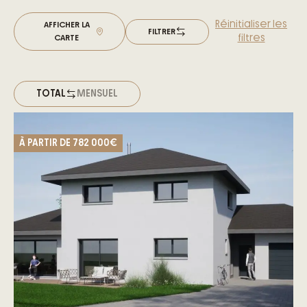
Réinitialiser les
AFFICHER LA
FILTRER
filtres
CARTE
TOTAL
MENSUEL
À PARTIR DE
782 000€