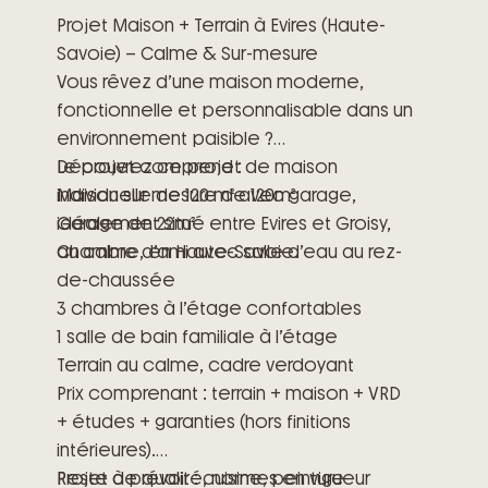
Projet Maison + Terrain à Evires (Haute-
Savoie) – Calme & Sur-mesure
Vous rêvez d’une maison moderne,
fonctionnelle et personnalisable dans un
environnement paisible ?
Découvrez ce projet de maison
Le projet comprend :
individuelle de 120 m² avec garage,
Maison sur mesure de 120m²
idéalement situé entre Evires et Groisy,
Garage de 22m²
au calme, en Haute-Savoie.
Chambre d’ami avec salle d’eau au rez-
de-chaussée
3 chambres à l’étage confortables
1 salle de bain familiale à l’étage
Terrain au calme, cadre verdoyant
Prix comprenant : terrain + maison + VRD
+ études + garanties (hors finitions
intérieures).
Reste à prévoir : cuisine, peinture
Projet de qualité, normes en vigueur