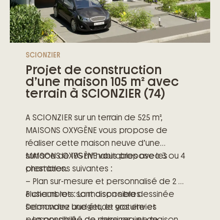
SCIONZIER
Projet de construction
d’une maison 105 m² avec
terrain à SCIONZIER (74)
A SCIONZIER sur un terrain de 525 m²,
MAISONS OXYGÈNE vous propose de
réaliser cette maison neuve d’une
surface de 105 m² habitables avec 3 ou 4
MAISONS OXYGÈNE vous propose les
chambres.
prestations suivantes :
– Plan sur-mesure et personnalisé de 2 à
6 chambres : La maison sera dessinée
Plusieurs lots sont disponibles
selon votre budget, et vos envies
Demandez une étude gratuite et
– La possibilité de dessiner une maison
personnalisée de votre projet de