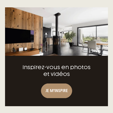
prestations
– Matériaux de qualité selon les normes
en vigueur
– Accompagnement dans le choix et
l’acquisition du terrain
– Construction conforme à la nouvelle RE
2020
Inspirez-vous en photos
et vidéos
JE M'INSPIRE