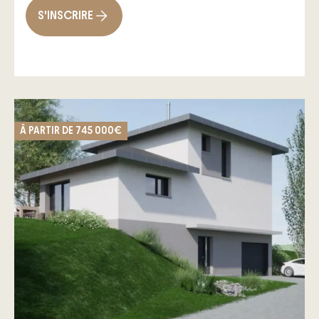
– D’un garage de 23m² attenant et
S'INSCRIRE
communiquant à la maison pour abriter
vos véhicules et disposer de rangement
supplémentaire.
Les atouts d’une conception Maisons
Oxygène sont :
– L’accompagnement et les garanties
À PARTIR DE
745 000€
du contrat de construction de maison
individuelle
– Le chauffage via pompe à chaleur
air/eau garantissant un haut niveau de
confort et des économies d’énergie
– La domotique permettant de piloter à
distance l’habitation
– Les bienfaits d’une luminosité naturelle
avec une performance thermique à
faible émission de gaz à effet de serre
Bénéficiez d’une maison Oxygène,