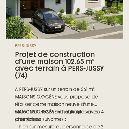
PERS-JUSSY
Projet de construction
d’une maison 102.65 m²
avec terrain à PERS-JUSSY
(74)
A PERS-JUSSY sur un terrain de 561 m²,
MAISONS OXYGÈNE vous propose de
réaliser cette maison neuve d’une
surface de 102.65 m² habitables avec 4
MAISONS OXYGÈNE vous propose les
chambres.
prestations suivantes :
– Plan sur-mesure et personnalisé de 2 à